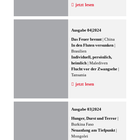
jetzt lesen
Ausgabe 04|2024
Das Feuer brennt
| China
In den Fluten versunken
|
Brasilien
Individuell, persönlich,
heimlich
| Malediven
Flucht vor der Zwangsehe
|
Tansania
jetzt lesen
Ausgabe 03|2024
Hunger, Durst und Terror
|
Burkina Faso
Neuanfang am Tiefpunkt
|
Mongolei