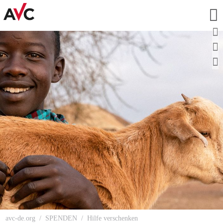
avc-de.org
SPENDEN
Hilfe verschenken