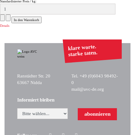
Standardisierter Preis / kg:
Details
klare worte.
starke taten.
Ranstädter Str. 20
Tel. +49 (0)6043 98492-
63667 Nidda
0
mail@avc-de.org
Informiert bleiben
abonnieren