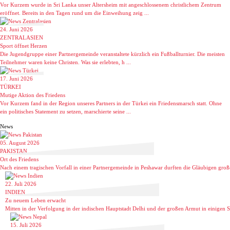
Vor Kurzem wurde in Sri Lanka unser Altersheim mit angeschlossenem christlichem Zentrum
eröffnet. Bereits in den Tagen rund um die Einweihung zeig ...
24. Juni 2026
ZENTRALASIEN
Sport öffnet Herzen
Die Jugendgruppe einer Partnergemeinde veranstaltete kürzlich ein Fußballturnier. Die meisten
Teilnehmer waren keine Christen. Was sie erlebten, h ...
17. Juni 2026
TÜRKEI
Mutige Aktion des Friedens
Vor Kurzem fand in der Region unseres Partners in der Türkei ein Friedensmarsch statt. Ohne
ein politisches Statement zu setzen, marschierte seine ...
News
05. August 2026
PAKISTAN
Ort des Friedens
Nach einem tragischen Vorfall in einer Partnergemeinde in Peshawar durften die Gläubigen groß
22. Juli 2026
INDIEN
Zu neuem Leben erwacht
Mitten in der Verfolgung in der indischen Hauptstadt Delhi und der großen Armut in einigen Sta
15. Juli 2026