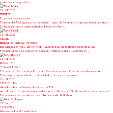
große Bewahrung erleben. ...
22. Juli 2026
INDIEN
Zu neuem Leben erwacht
Mitten in der Verfolgung in der indischen Hauptstadt Delhi und der großen Armut in einigen
Stadtvierteln führen unsere indischen Partner die Proje ...
15. Juli 2026
NEPAL
Heilung, Freiheit, Auferstehung
Der Glaube der Nepal-Tibeter ist eine Mischung aus Buddhismus, Animismus und
Schamanismus. Viele Menschen leiden unter dämonischen Belastungen. Fü ...
08. Juli 2026
RUSSLAND
Vorbereitete Wege
Mit einfachen Ideen und viel Gebet im Rücken kommen Bibelschüler aus Krasnojarsk in
Minusinsk ins Gespräch über Gott, auch dort, wo man es am weni ...
06. Juli 2026
VENEZUELA
Aktuelle Infos zur Katastrophenhilfe von AVC
Am 24. Juni 2026 erschütterten zwei schwere Erdbeben den Nordosten Venezuelas. Tausende
Menschen werden derzeit noch vermisst, mehr als 3000 Mensc ...
29. Juni 2026
SRI LANKA
Wolkenbruch und Kesseltreiben