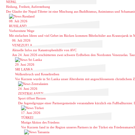
NEPAL
Heilung, Freiheit, Auferstehung
Der Glaube der Nepal-Tibeter ist eine Mischung aus Buddhismus, Animismus und Schamanis
08. Juli 2026
RUSSLAND
Vorbereitete Wege
Mit einfachen Ideen und viel Gebet im Rücken kommen Bibelschüler aus Krasnojarsk in Mi
06. Juli 2026
VENEZUELA
Aktuelle Infos zur Katastrophenhilfe von AVC
Am 24. Juni 2026 erschütterten zwei schwere Erdbeben den Nordosten Venezuelas. Taus
29. Juni 2026
SRI LANKA
Wolkenbruch und Kesseltreiben
Vor Kurzem wurde in Sri Lanka unser Altersheim mit angeschlossenem christlichem Ze
24. Juni 2026
ZENTRALASIEN
Sport öffnet Herzen
Die Jugendgruppe einer Partnergemeinde veranstaltete kürzlich ein Fußballturnier. D
17. Juni 2026
TÜRKEI
Mutige Aktion des Friedens
Vor Kurzem fand in der Region unseres Partners in der Türkei ein Friedensmarsch st