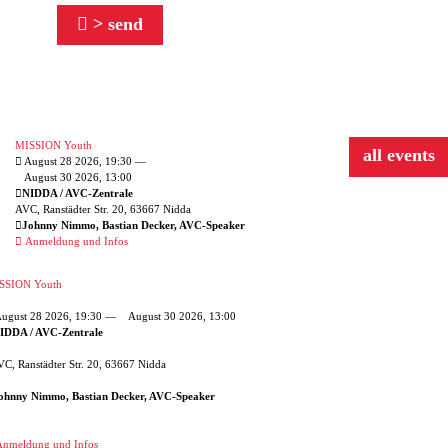
> send
MISSION Youth
all events
August 28 2026, 19:30 —
August 30 2026, 13:00
NIDDA / AVC-Zentrale
AVC, Ranstädter Str. 20, 63667 Nidda
Johnny Nimmo, Bastian Decker, AVC-Speaker
Anmeldung und Infos
SSION Youth
ugust 28 2026, 19:30 —
August 30 2026, 13:00
IDDA / AVC-Zentrale
C, Ranstädter Str. 20, 63667 Nidda
ohnny Nimmo, Bastian Decker, AVC-Speaker
nmeldung und Infos