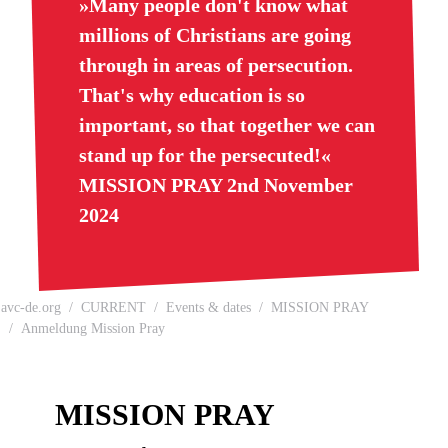
»Many people don't know what
millions of Christians are going
through in areas of persecution.
That's why education is so
important, so that together we can
stand up for the persecuted!«
MISSION PRAY 2nd November
2024
avc-de.org
CURRENT
Events & dates
MISSION PRAY
Anmeldung Mission Pray
MISSION PRAY