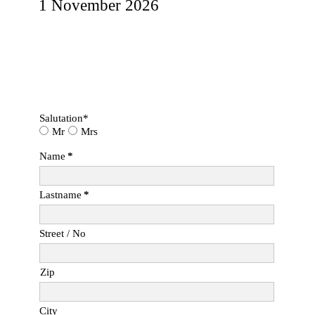
1 November 2026
Salutation*
Mr
Mrs
Name
*
Lastname
*
Street / No
Zip
City