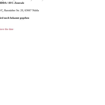
IDDA / AVC-Zentrale
C, Ranstädter Str. 20, 63667 Nidda
ird noch bekannt gegeben
ave the date