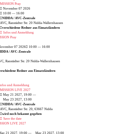
MISSION Pray
November 07 2026
10:00
— 16:00
NIDDA / AVC-Zentrale
AVC, Ranstädter Str. 20 Nidda-Wallernhausen
verschiedene Redner aus Einsatzländern
Infos und Anmeldung
SSION Pray
ovember 07 2026
10:00 — 16:00
IDDA / AVC-Zentrale
C, Ranstädter Str. 20 Nidda-Wallernhausen
erschiedene Redner aus Einsatzländern
nfos und Anmeldung
MISSION LIVE 2027
May 21 2027, 19:00 —
May 23 2027, 13:00
NIDDA / AVC-Zentrale
AVC, Ranstädter Str. 20, 63667 Nidda
wird noch bekannt gegeben
Save the date
SSION LIVE 2027
ay 21 2027, 19:00 —
May 23 2027, 13:00