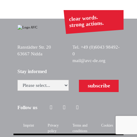
clear words.
strong actions.
Ranstädter Str. 20
Tel. +49 (0)6043 98492-
63667 Nidda
0
mail@avc-de.org
Stay informed
subscribe
Follow us
Imprint
Privacy
Terms and
Cookies
policy
conditions